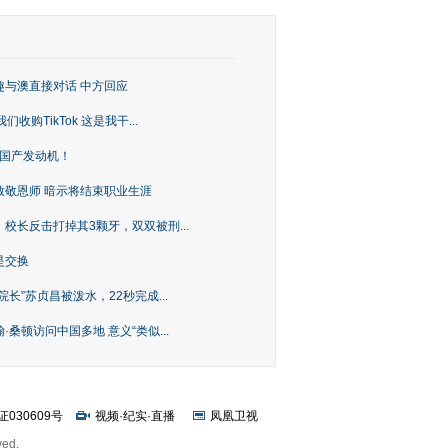
趣与澳直接对话 中方回应
购TikTok 这是我干...
上国产发动机！
致敬恩师 暗示将结束职业生涯
校长反击打掉其3颗牙，双双被刑...
是交换
长”苏贞昌被泼水，22秒完成...
桑顿访问中国多地 意义“类似...
证030609号
视频
·
纪实
·
直播
凤凰卫视
ved.