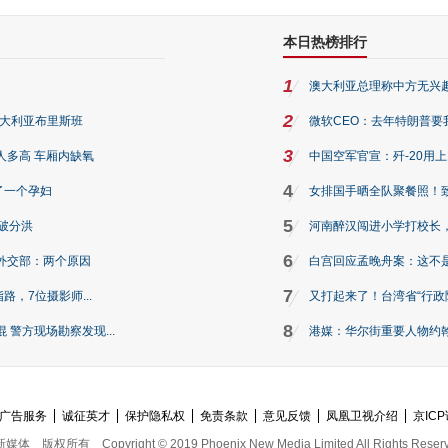
本日热榜排行
1
澳大利亚总理称中方无兴
2
澳大利亚布里斯班
微软CEO：去年特朗普要我们收
3
人多高 车厢内缺氧
中国空军官宣：歼-20用
4
了一个孕妇
女排国手晒全队聚餐照！
5
破分洪
河南醉汉闯进小学打校长，
6
外交部：两个原因
白宫回应孟晚舟案：这不
7
路，7位摄影师...
又打起来了！台湾省“行政院
8
警方现场勘察发现...
港媒：华尔街重要人物约翰·
广告服务
诚征英才
保护隐私权
免责条款
意见反馈
凤凰卫视介绍
京ICP
新媒体
版权所有
Copyright © 2019 Phoenix New Media Limited All Rights Reser