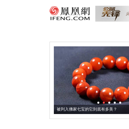
把它加到了牛轧糖里
被列入佛家七宝的它到底有多美？