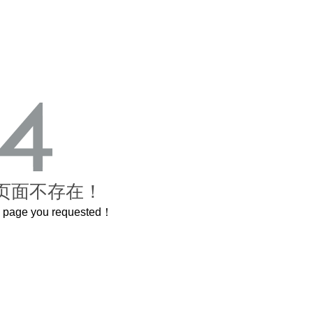
页面不存在！
he page you requested！
曲奇届的“爱马仕”把你的爱封在罐子里送给TA