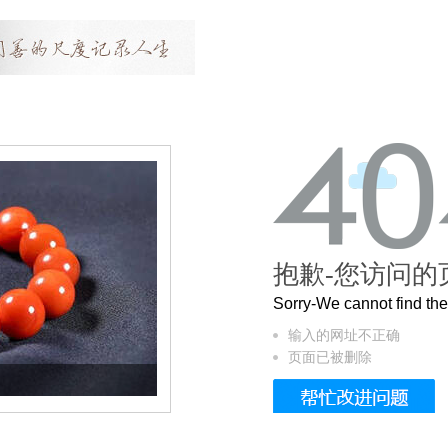
抱歉-您访问的
Sorry-We cannot find t
输入的网址不正确
页面已被删除
这个3.2米的长卷，还原了600岁的紫禁城