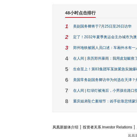
48小时点击排行
1
美副国务卿将于7月25日至26日访华
2
定了！2032年夏季奥运会主办城市为
3
郑州地铁被困人员口述：车厢外水有一
4
在人间 | 亲历郑州暴雨：我用皮划艇救
5
生命至上！第83集团军某旅紧急实施爆
6
美国常务副国务卿访华为何选在天津？
7
在人间 | 红绿灯被淹后，小男孩在路口指
8
重庆姐弟坠亡案细节：凶手欲靠悲情蒙混 
凤凰新媒体介绍
投资者关系 Investor Relations
凤凰