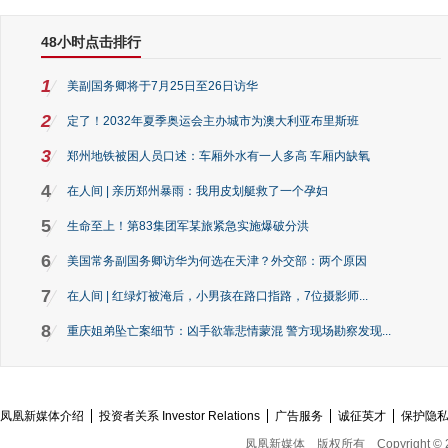
48小时点击排行
1
美副国务卿将于7月25日至26日访华
2
定了！2032年夏季奥运会主办城市为澳大利亚布里斯班
3
郑州地铁被困人员口述：车厢外水有一人多高 车厢内缺氧
4
在人间 | 亲历郑州暴雨：我用皮划艇救了一个孕妇
5
生命至上！第83集团军某旅紧急实施爆破分洪
6
美国常务副国务卿访华为何选在天津？外交部：两个原因
7
在人间 | 红绿灯被淹后，小男孩在路口指路，7位摄影师...
8
重庆姐弟坠亡案细节：凶手欲靠悲情蒙混 警方现场勘察发现...
凤凰新媒体介绍
投资者关系 Investor Relations
广告服务
诚征英才
保护隐
凤凰新媒体
版权所有
Copyright © 