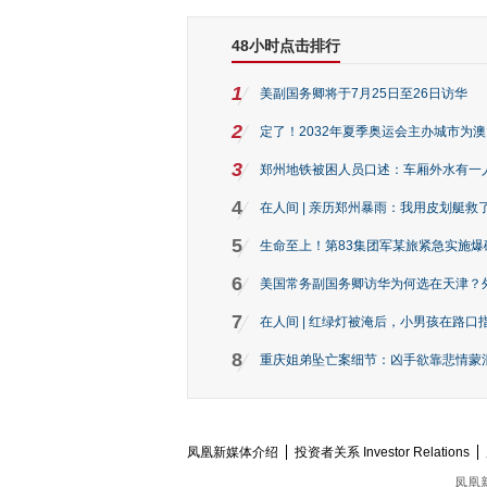
48小时点击排行
1
美副国务卿将于7月25日至26日访华
2
定了！2032年夏季奥运会主办城市为
3
郑州地铁被困人员口述：车厢外水有一
4
在人间 | 亲历郑州暴雨：我用皮划艇救
5
生命至上！第83集团军某旅紧急实施爆
6
美国常务副国务卿访华为何选在天津？
7
在人间 | 红绿灯被淹后，小男孩在路口指
8
重庆姐弟坠亡案细节：凶手欲靠悲情蒙混 
凤凰新媒体介绍
投资者关系 Investor Relations
凤凰