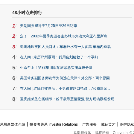
48小时点击排行
1
美副国务卿将于7月25日至26日访华
2
定了！2032年夏季奥运会主办城市为澳大利亚布里斯班
3
郑州地铁被困人员口述：车厢外水有一人多高 车厢内缺氧
4
在人间 | 亲历郑州暴雨：我用皮划艇救了一个孕妇
5
生命至上！第83集团军某旅紧急实施爆破分洪
6
美国常务副国务卿访华为何选在天津？外交部：两个原因
7
在人间 | 红绿灯被淹后，小男孩在路口指路，7位摄影师...
8
重庆姐弟坠亡案细节：凶手欲靠悲情蒙混 警方现场勘察发现...
凤凰新媒体介绍
投资者关系 Investor Relations
广告服务
诚征英才
保护隐
凤凰新媒体
版权所有
Copyright © 