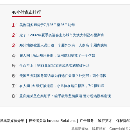
48小时点击排行
1
美副国务卿将于7月25日至26日访华
2
定了！2032年夏季奥运会主办城市为澳大利亚布里斯班
3
郑州地铁被困人员口述：车厢外水有一人多高 车厢内缺氧
4
在人间 | 亲历郑州暴雨：我用皮划艇救了一个孕妇
5
生命至上！第83集团军某旅紧急实施爆破分洪
6
美国常务副国务卿访华为何选在天津？外交部：两个原因
7
在人间 | 红绿灯被淹后，小男孩在路口指路，7位摄影师...
8
重庆姐弟坠亡案细节：凶手欲靠悲情蒙混 警方现场勘察发现...
凤凰新媒体介绍
投资者关系 Investor Relations
广告服务
诚征英才
保护隐
凤凰新媒体
版权所有
Copyright © 