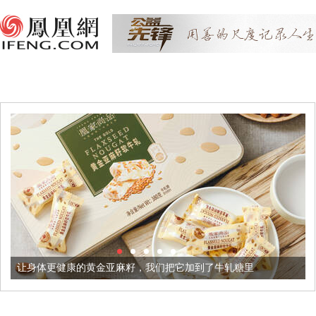
康的黄金亚麻籽，我们把它加到了牛轧糖里
被列入佛家七宝