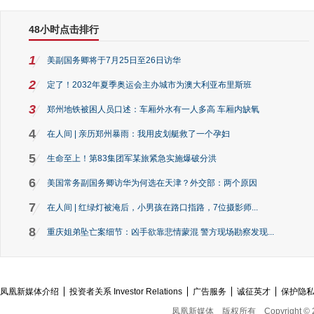
48小时点击排行
1
美副国务卿将于7月25日至26日访华
2
定了！2032年夏季奥运会主办城市为澳大利亚布里斯班
3
郑州地铁被困人员口述：车厢外水有一人多高 车厢内缺氧
4
在人间 | 亲历郑州暴雨：我用皮划艇救了一个孕妇
5
生命至上！第83集团军某旅紧急实施爆破分洪
6
美国常务副国务卿访华为何选在天津？外交部：两个原因
7
在人间 | 红绿灯被淹后，小男孩在路口指路，7位摄影师...
8
重庆姐弟坠亡案细节：凶手欲靠悲情蒙混 警方现场勘察发现...
凤凰新媒体介绍
投资者关系 Investor Relations
广告服务
诚征英才
保护隐
凤凰新媒体
版权所有
Copyright © 