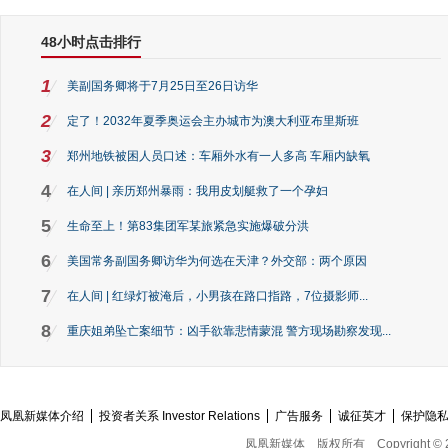
48小时点击排行
1
美副国务卿将于7月25日至26日访华
2
定了！2032年夏季奥运会主办城市为澳大利亚布里斯班
3
郑州地铁被困人员口述：车厢外水有一人多高 车厢内缺氧
4
在人间 | 亲历郑州暴雨：我用皮划艇救了一个孕妇
5
生命至上！第83集团军某旅紧急实施爆破分洪
6
美国常务副国务卿访华为何选在天津？外交部：两个原因
7
在人间 | 红绿灯被淹后，小男孩在路口指路，7位摄影师...
8
重庆姐弟坠亡案细节：凶手欲靠悲情蒙混 警方现场勘察发现...
凤凰新媒体介绍
投资者关系 Investor Relations
广告服务
诚征英才
保护隐
凤凰新媒体
版权所有
Copyright © 