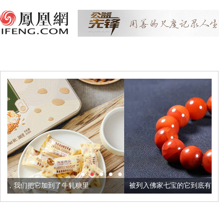
牛轧糖里
被列入佛家七宝的它到底有多美？