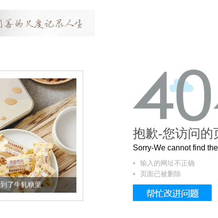
抱歉-您访问的
Sorry-We cannot find t
输入的网址不正确
页面已被删除
糖里
被列入佛家七宝的它到底有多美？