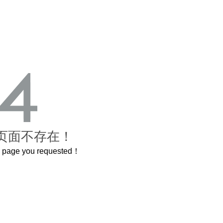
页面不存在！
he page you requested！
这个3.2米的长卷，还原了600岁的紫禁城