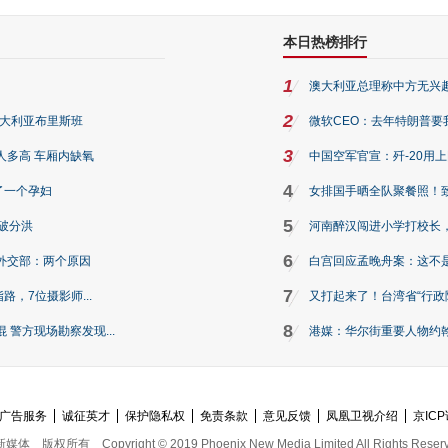
本日热榜排行
1
澳大利亚总理称中方无兴
2
澳大利亚布里斯班
微软CEO：去年特朗普要我们收
3
人多高 车厢内缺氧
中国空军官宣：歼-20用
4
了一个孕妇
女排国手晒全队聚餐照！
5
破分洪
河南醉汉闯进小学打校长，
6
外交部：两个原因
白宫回应孟晚舟案：这不
7
路，7位摄影师...
又打起来了！台湾省“行政院
8
警方现场勘察发现...
港媒：华尔街重要人物约翰·
广告服务
诚征英才
保护隐私权
免责条款
意见反馈
凤凰卫视介绍
京ICP
新媒体
版权所有
Copyright © 2019 Phoenix New Media Limited All Rights Reser