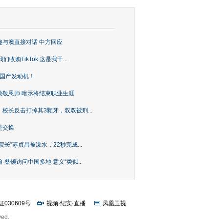
趣与澳直接对话 中方回应
购TikTok 这是我干...
上国产发动机！
致敬恩师 暗示将结束职业生涯
校长反击打掉其3颗牙，双双被刑...
是交换
长”苏贞昌被泼水，22秒完成...
桑顿访问中国多地 意义“类似...
证030609号
视频
·
纪实
·
直播
凤凰卫视
ved.