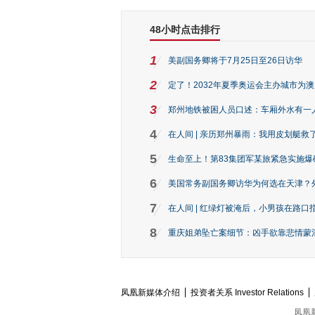
48小时点击排行
1
美副国务卿将于7月25日至26日访华
2
定了！2032年夏季奥运会主办城市为
3
郑州地铁被困人员口述：车厢外水有一
4
在人间 | 亲历郑州暴雨：我用皮划艇救
5
生命至上！第83集团军某旅紧急实施爆
6
美国常务副国务卿访华为何选在天津？
7
在人间 | 红绿灯被淹后，小男孩在路口指
8
重庆姐弟坠亡案细节：凶手欲靠悲情蒙混 
凤凰新媒体介绍
投资者关系 Investor Relations
凤凰