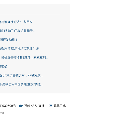
趣与澳直接对话 中方回应
购TikTok 这是我干...
上国产发动机！
致敬恩师 暗示将结束职业生涯
校长反击打掉其3颗牙，双双被刑...
是交换
长”苏贞昌被泼水，22秒完成...
桑顿访问中国多地 意义“类似...
证030609号
视频
·
纪实
·
直播
凤凰卫视
ved.