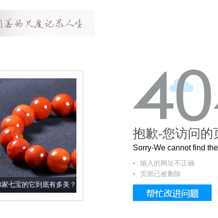
抱歉-您访问的
Sorry-We cannot find t
输入的网址不正确
页面已被删除
底有多美？
这个3.2米的长卷，还原了60