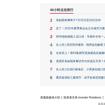
48小时点击排行
1
美副国务卿将于7月25日至26日访华
2
定了！2032年夏季奥运会主办城市为
3
郑州地铁被困人员口述：车厢外水有一
4
在人间 | 亲历郑州暴雨：我用皮划艇救
5
生命至上！第83集团军某旅紧急实施爆
6
美国常务副国务卿访华为何选在天津？
7
在人间 | 红绿灯被淹后，小男孩在路口指
8
重庆姐弟坠亡案细节：凶手欲靠悲情蒙混 
凤凰新媒体介绍
投资者关系 Investor Relations
凤凰