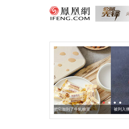
金亚麻籽，我们把它加到了牛轧糖里
被列入佛家七宝的它到