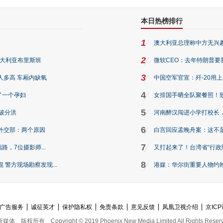
本日热榜排行
1
澳大利亚总理称中方无兴
2
澳大利亚布里斯班
微软CEO：去年特朗普要我们收
3
人多高 车厢内缺氧
中国空军官宣：歼-20用
4
了一个孕妇
女排国手晒全队聚餐照！
5
破分洪
河南醉汉闯进小学打校长，
6
外交部：两个原因
白宫回应孟晚舟案：这不
7
路，7位摄影师...
又打起来了！台湾省“行政院
8
警方现场勘察发现...
港媒：华尔街重要人物约翰·
广告服务
诚征英才
保护隐私权
免责条款
意见反馈
凤凰卫视介绍
京ICP
新媒体
版权所有
Copyright © 2019 Phoenix New Media Limited All Rights Reser