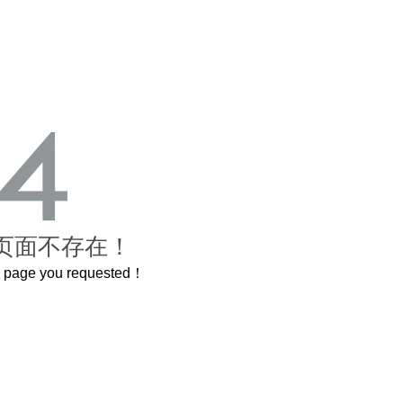
页面不存在！
he page you requested！
0岁的紫禁城
曲奇届的“爱马仕”把你的爱封在罐