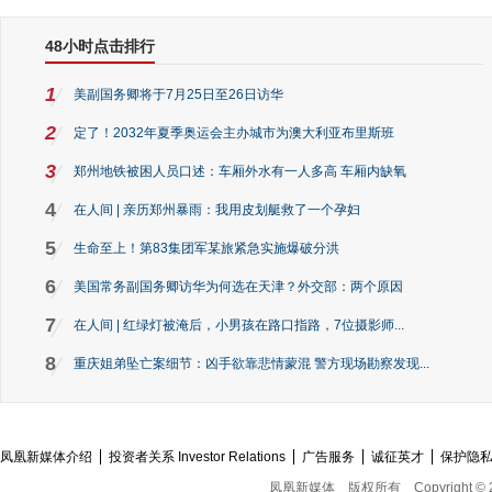
48小时点击排行
1
美副国务卿将于7月25日至26日访华
2
定了！2032年夏季奥运会主办城市为澳大利亚布里斯班
3
郑州地铁被困人员口述：车厢外水有一人多高 车厢内缺氧
4
在人间 | 亲历郑州暴雨：我用皮划艇救了一个孕妇
5
生命至上！第83集团军某旅紧急实施爆破分洪
6
美国常务副国务卿访华为何选在天津？外交部：两个原因
7
在人间 | 红绿灯被淹后，小男孩在路口指路，7位摄影师...
8
重庆姐弟坠亡案细节：凶手欲靠悲情蒙混 警方现场勘察发现...
凤凰新媒体介绍
投资者关系 Investor Relations
广告服务
诚征英才
保护隐
凤凰新媒体
版权所有
Copyright © 