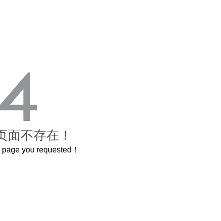
页面不存在！
he page you requested！
这个3.2米的长卷，还原了600岁的紫禁城