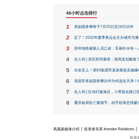
48小时点击排行
1
美副国务卿将于7月25日至26日访华
2
定了！2032年夏季奥运会主办城市为
3
郑州地铁被困人员口述：车厢外水有一
4
在人间 | 亲历郑州暴雨：我用皮划艇救
5
生命至上！第83集团军某旅紧急实施爆
6
美国常务副国务卿访华为何选在天津？
7
在人间 | 红绿灯被淹后，小男孩在路口指
8
重庆姐弟坠亡案细节：凶手欲靠悲情蒙混 
凤凰新媒体介绍
投资者关系 Investor Relations
凤凰