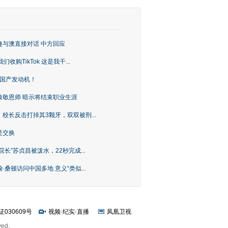
趣与澳直接对话 中方回应
购TikTok 这是我干...
上国产发动机！
致敬恩师 暗示将结束职业生涯
校长反击打掉其3颗牙，双双被刑...
是交换
长”苏贞昌被泼水，22秒完成...
桑顿访问中国多地 意义“类似...
证030609号
视频
·
纪实
·
直播
凤凰卫视
ved.