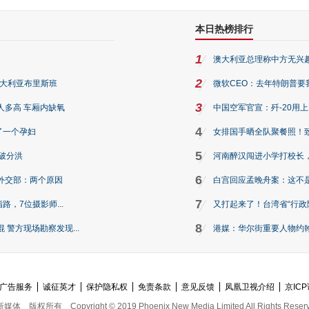
本日热榜排行
1
澳大利亚总理称中方无兴
2
澳大利亚布里斯班
微软CEO：去年特朗普要我们收
3
人多高 车厢内缺氧
中国空军官宣：歼-20用
4
了一个孕妇
女排国手晒全队聚餐照！
5
破分洪
河南醉汉闯进小学打校长，
6
外交部：两个原因
白宫回应孟晚舟案：这不
7
路，7位摄影师...
又打起来了！台湾省“行政院
8
警方现场勘察发现...
港媒：华尔街重要人物约翰·
广告服务
诚征英才
保护隐私权
免责条款
意见反馈
凤凰卫视介绍
京ICP
新媒体
版权所有
Copyright © 2019 Phoenix New Media Limited All Rights Reser