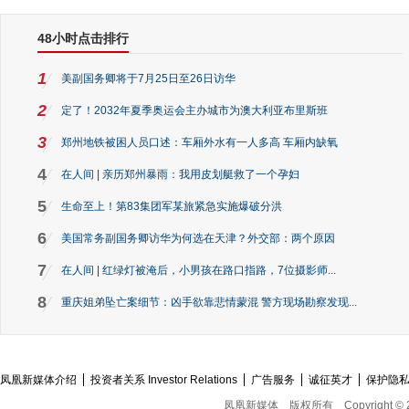
48小时点击排行
1
美副国务卿将于7月25日至26日访华
2
定了！2032年夏季奥运会主办城市为澳大利亚布里斯班
3
郑州地铁被困人员口述：车厢外水有一人多高 车厢内缺氧
4
在人间 | 亲历郑州暴雨：我用皮划艇救了一个孕妇
5
生命至上！第83集团军某旅紧急实施爆破分洪
6
美国常务副国务卿访华为何选在天津？外交部：两个原因
7
在人间 | 红绿灯被淹后，小男孩在路口指路，7位摄影师...
8
重庆姐弟坠亡案细节：凶手欲靠悲情蒙混 警方现场勘察发现...
凤凰新媒体介绍
投资者关系 Investor Relations
广告服务
诚征英才
保护隐
凤凰新媒体
版权所有
Copyright © 