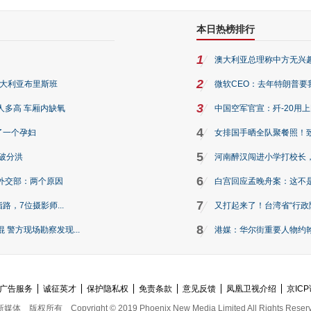
本日热榜排行
1
澳大利亚总理称中方无兴
2
澳大利亚布里斯班
微软CEO：去年特朗普要我们收
3
人多高 车厢内缺氧
中国空军官宣：歼-20用
4
了一个孕妇
女排国手晒全队聚餐照！
5
破分洪
河南醉汉闯进小学打校长，
6
外交部：两个原因
白宫回应孟晚舟案：这不
7
路，7位摄影师...
又打起来了！台湾省“行政院
8
警方现场勘察发现...
港媒：华尔街重要人物约翰·
广告服务
诚征英才
保护隐私权
免责条款
意见反馈
凤凰卫视介绍
京ICP
新媒体
版权所有
Copyright © 2019 Phoenix New Media Limited All Rights Reser