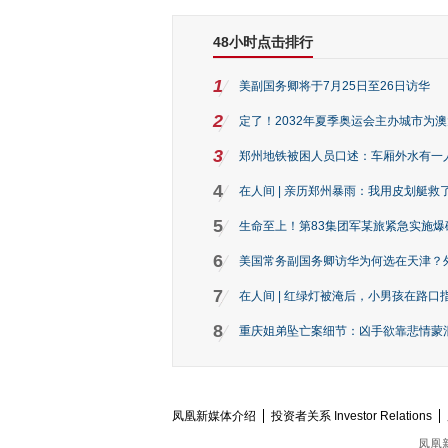
48小时点击排行
1
美副国务卿将于7月25日至26日访华
2
定了！2032年夏季奥运会主办城市为
3
郑州地铁被困人员口述：车厢外水有一
4
在人间 | 亲历郑州暴雨：我用皮划艇救
5
生命至上！第83集团军某旅紧急实施爆
6
美国常务副国务卿访华为何选在天津？
7
在人间 | 红绿灯被淹后，小男孩在路口指
8
重庆姐弟坠亡案细节：凶手欲靠悲情蒙混 
凤凰新媒体介绍
投资者关系 Investor Relations
凤凰