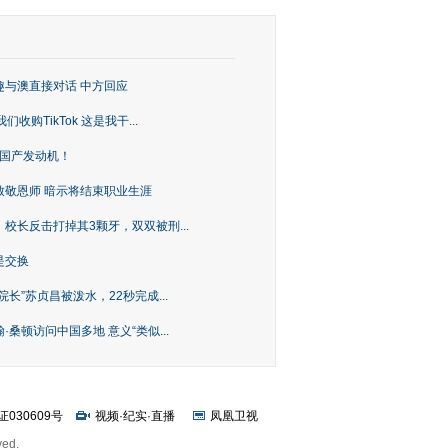
趣与澳直接对话 中方回应
购TikTok 这是我干...
上国产发动机！
致敬恩师 暗示将结束职业生涯
校长反击打掉其3颗牙，双双被刑...
是交换
长”苏贞昌被泼水，22秒完成...
桑顿访问中国多地 意义“类似...
证030609号
视频
·
纪实
·
直播
凤凰卫视
ved.