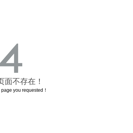
页面不存在！
he page you requested！
这个3.2米的长卷，还原了600岁的紫禁城