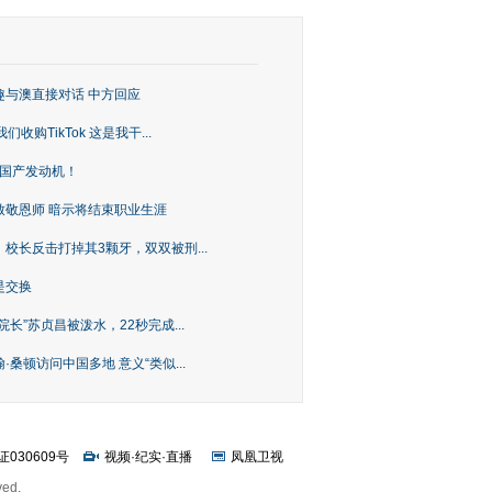
趣与澳直接对话 中方回应
购TikTok 这是我干...
上国产发动机！
致敬恩师 暗示将结束职业生涯
校长反击打掉其3颗牙，双双被刑...
是交换
长”苏贞昌被泼水，22秒完成...
桑顿访问中国多地 意义“类似...
证030609号
视频
·
纪实
·
直播
凤凰卫视
ved.