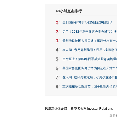
48小时点击排行
1
美副国务卿将于7月25日至26日访华
2
定了！2032年夏季奥运会主办城市为
3
郑州地铁被困人员口述：车厢外水有一
4
在人间 | 亲历郑州暴雨：我用皮划艇救
5
生命至上！第83集团军某旅紧急实施爆
6
美国常务副国务卿访华为何选在天津？
7
在人间 | 红绿灯被淹后，小男孩在路口指
8
重庆姐弟坠亡案细节：凶手欲靠悲情蒙混 
凤凰新媒体介绍
投资者关系 Investor Relations
凤凰