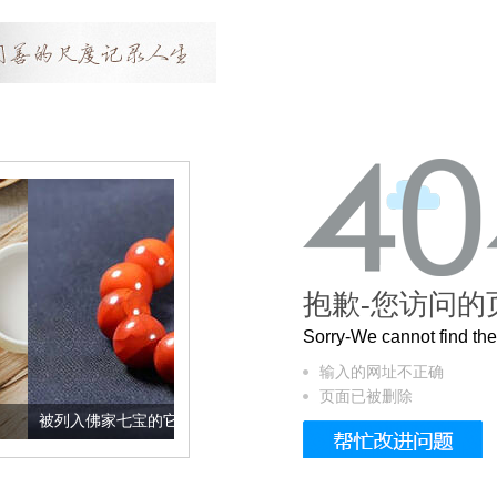
抱歉-您访问的
Sorry-We cannot find t
输入的网址不正确
页面已被删除
家七宝的它到底有多美？
这个3.2米的长