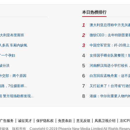
本日热榜排行
1
澳大利亚总理称中方无兴
2
澳大利亚布里斯班
微软CEO：去年特朗普要我们收
3
人多高 车厢内缺氧
中国空军官宣：歼-20用
4
了一个孕妇
女排国手晒全队聚餐照！
5
破分洪
河南醉汉闯进小学打校长，
6
外交部：两个原因
白宫回应孟晚舟案：这不
7
路，7位摄影师...
又打起来了！台湾省“行政院
8
警方现场勘察发现...
港媒：华尔街重要人物约翰·
广告服务
诚征英才
保护隐私权
免责条款
意见反馈
凤凰卫视介绍
京ICP
新媒体
版权所有
Copyright © 2019 Phoenix New Media Limited All Rights Reser