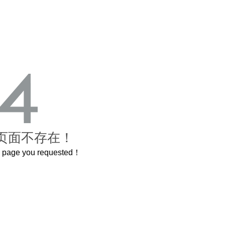
页面不存在！
he page you requested！
卷，还原了600岁的紫禁城
曲奇届的“爱马仕”把