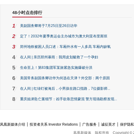
48小时点击排行
1
美副国务卿将于7月25日至26日访华
2
定了！2032年夏季奥运会主办城市为澳大利亚布里斯班
3
郑州地铁被困人员口述：车厢外水有一人多高 车厢内缺氧
4
在人间 | 亲历郑州暴雨：我用皮划艇救了一个孕妇
5
生命至上！第83集团军某旅紧急实施爆破分洪
6
美国常务副国务卿访华为何选在天津？外交部：两个原因
7
在人间 | 红绿灯被淹后，小男孩在路口指路，7位摄影师...
8
重庆姐弟坠亡案细节：凶手欲靠悲情蒙混 警方现场勘察发现...
凤凰新媒体介绍
投资者关系 Investor Relations
广告服务
诚征英才
保护隐
凤凰新媒体
版权所有
Copyright © 