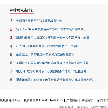
48小时点击排行
1
美副国务卿将于7月25日至26日访华
2
定了！2032年夏季奥运会主办城市为澳大利亚布里斯班
3
郑州地铁被困人员口述：车厢外水有一人多高 车厢内缺氧
4
在人间 | 亲历郑州暴雨：我用皮划艇救了一个孕妇
5
生命至上！第83集团军某旅紧急实施爆破分洪
6
美国常务副国务卿访华为何选在天津？外交部：两个原因
7
在人间 | 红绿灯被淹后，小男孩在路口指路，7位摄影师...
8
重庆姐弟坠亡案细节：凶手欲靠悲情蒙混 警方现场勘察发现...
凤凰新媒体介绍
投资者关系 Investor Relations
广告服务
诚征英才
保护隐
凤凰新媒体
版权所有
Copyright © 