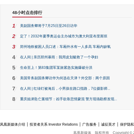
48小时点击排行
1
美副国务卿将于7月25日至26日访华
2
定了！2032年夏季奥运会主办城市为澳大利亚布里斯班
3
郑州地铁被困人员口述：车厢外水有一人多高 车厢内缺氧
4
在人间 | 亲历郑州暴雨：我用皮划艇救了一个孕妇
5
生命至上！第83集团军某旅紧急实施爆破分洪
6
美国常务副国务卿访华为何选在天津？外交部：两个原因
7
在人间 | 红绿灯被淹后，小男孩在路口指路，7位摄影师...
8
重庆姐弟坠亡案细节：凶手欲靠悲情蒙混 警方现场勘察发现...
凤凰新媒体介绍
投资者关系 Investor Relations
广告服务
诚征英才
保护隐
凤凰新媒体
版权所有
Copyright © 