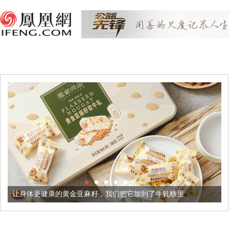
黄金亚麻籽，我们把它加到了牛轧糖里
被列入佛家七宝的它