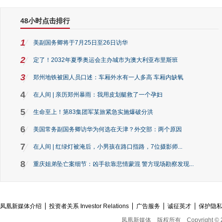
48小时点击排行
1
美副国务卿将于7月25日至26日访华
2
定了！2032年夏季奥运会主办城市为澳大利亚布里斯班
3
郑州地铁被困人员口述：车厢外水有一人多高 车厢内缺氧
4
在人间 | 亲历郑州暴雨：我用皮划艇救了一个孕妇
5
生命至上！第83集团军某旅紧急实施爆破分洪
6
美国常务副国务卿访华为何选在天津？外交部：两个原因
7
在人间 | 红绿灯被淹后，小男孩在路口指路，7位摄影师...
8
重庆姐弟坠亡案细节：凶手欲靠悲情蒙混 警方现场勘察发现...
凤凰新媒体介绍
投资者关系 Investor Relations
广告服务
诚征英才
保护隐
凤凰新媒体
版权所有
Copyright © 