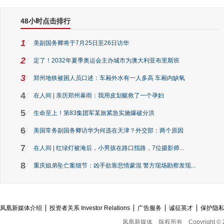
48小时点击排行
1
美副国务卿将于7月25日至26日访华
2
定了！2032年夏季奥运会主办城市为澳大利亚布里斯班
3
郑州地铁被困人员口述：车厢外水有一人多高 车厢内缺氧
4
在人间 | 亲历郑州暴雨：我用皮划艇救了一个孕妇
5
生命至上！第83集团军某旅紧急实施爆破分洪
6
美国常务副国务卿访华为何选在天津？外交部：两个原因
7
在人间 | 红绿灯被淹后，小男孩在路口指路，7位摄影师...
8
重庆姐弟坠亡案细节：凶手欲靠悲情蒙混 警方现场勘察发现...
凤凰新媒体介绍
投资者关系 Investor Relations
广告服务
诚征英才
保护隐
凤凰新媒体
版权所有
Copyright © 