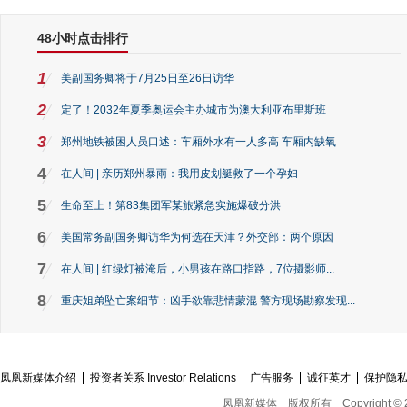
48小时点击排行
1
美副国务卿将于7月25日至26日访华
2
定了！2032年夏季奥运会主办城市为澳大利亚布里斯班
3
郑州地铁被困人员口述：车厢外水有一人多高 车厢内缺氧
4
在人间 | 亲历郑州暴雨：我用皮划艇救了一个孕妇
5
生命至上！第83集团军某旅紧急实施爆破分洪
6
美国常务副国务卿访华为何选在天津？外交部：两个原因
7
在人间 | 红绿灯被淹后，小男孩在路口指路，7位摄影师...
8
重庆姐弟坠亡案细节：凶手欲靠悲情蒙混 警方现场勘察发现...
凤凰新媒体介绍
投资者关系 Investor Relations
广告服务
诚征英才
保护隐
凤凰新媒体
版权所有
Copyright © 