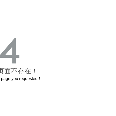
页面不存在！
he page you requested！
这个3.2米的长卷，还原了600岁的紫禁城
曲奇