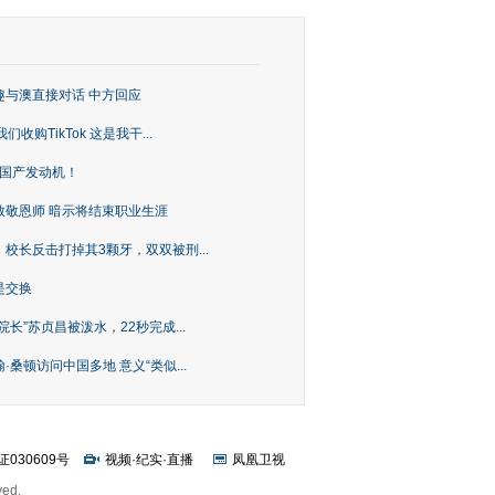
趣与澳直接对话 中方回应
购TikTok 这是我干...
上国产发动机！
致敬恩师 暗示将结束职业生涯
校长反击打掉其3颗牙，双双被刑...
是交换
长”苏贞昌被泼水，22秒完成...
桑顿访问中国多地 意义“类似...
证030609号
视频
·
纪实
·
直播
凤凰卫视
ved.