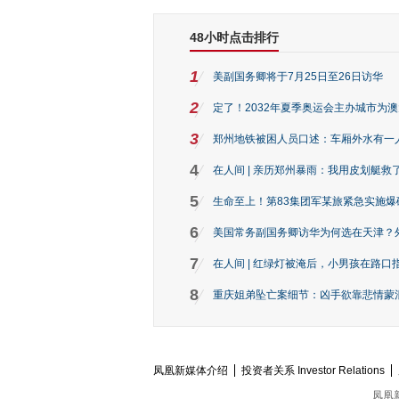
48小时点击排行
1
美副国务卿将于7月25日至26日访华
2
定了！2032年夏季奥运会主办城市为
3
郑州地铁被困人员口述：车厢外水有一
4
在人间 | 亲历郑州暴雨：我用皮划艇救
5
生命至上！第83集团军某旅紧急实施爆
6
美国常务副国务卿访华为何选在天津？
7
在人间 | 红绿灯被淹后，小男孩在路口指
8
重庆姐弟坠亡案细节：凶手欲靠悲情蒙混 
凤凰新媒体介绍
投资者关系 Investor Relations
凤凰