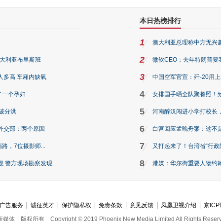
本日热榜排行
1
澳大利亚总理称中方无兴
2
澳大利亚布里斯班
微软CEO：去年特朗普要我们收
3
人多高 车厢内缺氧
中国空军官宣：歼-20用
4
了一个孕妇
女排国手晒全队聚餐照！
5
破分洪
河南醉汉闯进小学打校长，
6
外交部：两个原因
白宫回应孟晚舟案：这不
7
路，7位摄影师...
又打起来了！台湾省“行政院
8
警方现场勘察发现...
港媒：华尔街重要人物约翰·
广告服务
诚征英才
保护隐私权
免责条款
意见反馈
凤凰卫视介绍
京ICP
新媒体
版权所有
Copyright © 2019 Phoenix New Media Limited All Rights Reser