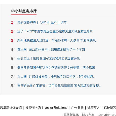
48小时点击排行
1
美副国务卿将于7月25日至26日访华
2
定了！2032年夏季奥运会主办城市为澳大利亚布里斯班
3
郑州地铁被困人员口述：车厢外水有一人多高 车厢内缺氧
4
在人间 | 亲历郑州暴雨：我用皮划艇救了一个孕妇
5
生命至上！第83集团军某旅紧急实施爆破分洪
6
美国常务副国务卿访华为何选在天津？外交部：两个原因
7
在人间 | 红绿灯被淹后，小男孩在路口指路，7位摄影师...
8
重庆姐弟坠亡案细节：凶手欲靠悲情蒙混 警方现场勘察发现...
凤凰新媒体介绍
投资者关系 Investor Relations
广告服务
诚征英才
保护隐
凤凰新媒体
版权所有
Copyright © 