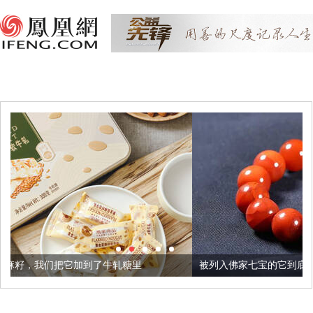
加到了牛轧糖里
被列入佛家七宝的它到底有多美？