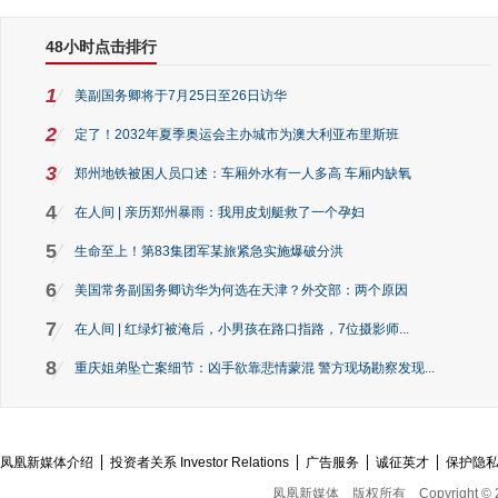
48小时点击排行
1
美副国务卿将于7月25日至26日访华
2
定了！2032年夏季奥运会主办城市为澳大利亚布里斯班
3
郑州地铁被困人员口述：车厢外水有一人多高 车厢内缺氧
4
在人间 | 亲历郑州暴雨：我用皮划艇救了一个孕妇
5
生命至上！第83集团军某旅紧急实施爆破分洪
6
美国常务副国务卿访华为何选在天津？外交部：两个原因
7
在人间 | 红绿灯被淹后，小男孩在路口指路，7位摄影师...
8
重庆姐弟坠亡案细节：凶手欲靠悲情蒙混 警方现场勘察发现...
凤凰新媒体介绍
投资者关系 Investor Relations
广告服务
诚征英才
保护隐
凤凰新媒体
版权所有
Copyright © 