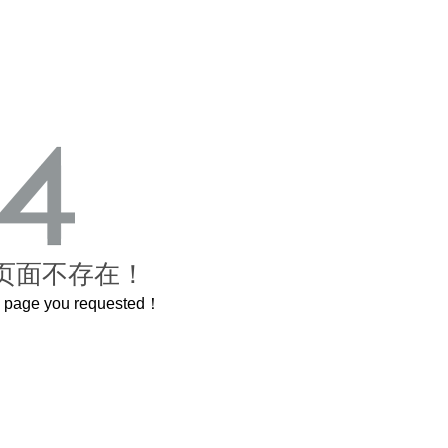
页面不存在！
he page you requested！
曲奇届的“爱马仕”把你的爱封在罐子里送给TA