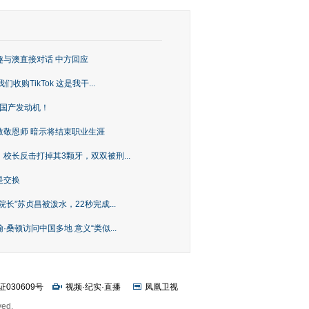
趣与澳直接对话 中方回应
购TikTok 这是我干...
上国产发动机！
致敬恩师 暗示将结束职业生涯
校长反击打掉其3颗牙，双双被刑...
是交换
长”苏贞昌被泼水，22秒完成...
桑顿访问中国多地 意义“类似...
证030609号
视频
·
纪实
·
直播
凤凰卫视
ved.