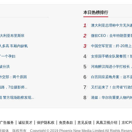
本日热榜排行
1
澳大利亚总理称中方无兴
2
澳大利亚布里斯班
微软CEO：去年特朗普要我们收
3
人多高 车厢内缺氧
中国空军官宣：歼-20用
4
了一个孕妇
女排国手晒全队聚餐照！
5
破分洪
河南醉汉闯进小学打校长，
6
外交部：两个原因
白宫回应孟晚舟案：这不
7
路，7位摄影师...
又打起来了！台湾省“行政院
8
警方现场勘察发现...
港媒：华尔街重要人物约翰·
广告服务
诚征英才
保护隐私权
免责条款
意见反馈
凤凰卫视介绍
京ICP
新媒体
版权所有
Copyright © 2019 Phoenix New Media Limited All Rights Reser