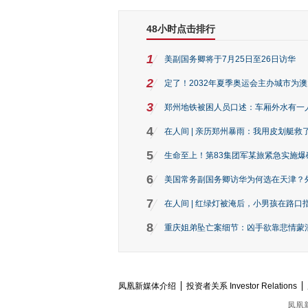
48小时点击排行
1
美副国务卿将于7月25日至26日访华
2
定了！2032年夏季奥运会主办城市为
3
郑州地铁被困人员口述：车厢外水有一
4
在人间 | 亲历郑州暴雨：我用皮划艇救
5
生命至上！第83集团军某旅紧急实施爆
6
美国常务副国务卿访华为何选在天津？
7
在人间 | 红绿灯被淹后，小男孩在路口指
8
重庆姐弟坠亡案细节：凶手欲靠悲情蒙混 
凤凰新媒体介绍
投资者关系 Investor Relations
凤凰