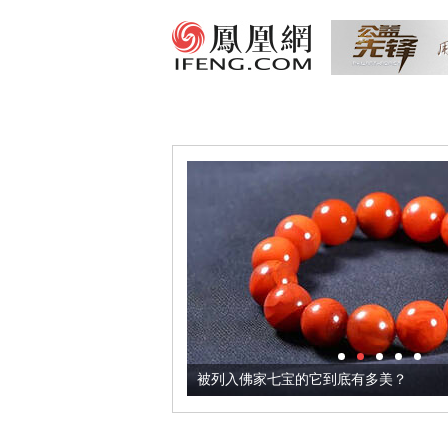
把它加到了牛轧糖里
被列入佛家七宝的它到底有多美？