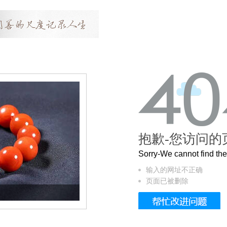
抱歉-您访问的
Sorry-We cannot find t
输入的网址不正确
页面已被删除
这个3.2米的长卷，还原了600岁的紫禁城