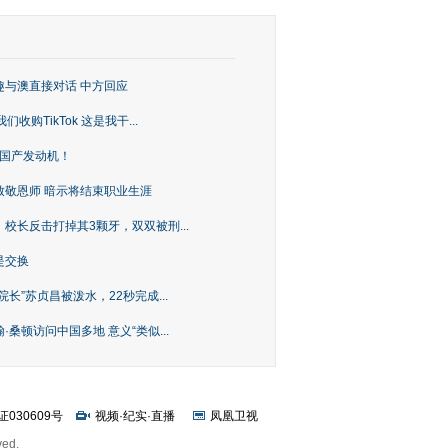
趣与澳直接对话 中方回应
购TikTok 这是我干...
上国产发动机！
致敬恩师 暗示将结束职业生涯
校长反击打掉其3颗牙，双双被刑...
是交换
长”苏贞昌被泼水，22秒完成...
桑顿访问中国多地 意义“类似...
证030609号
视频
·
纪实
·
直播
凤凰卫视
ved.