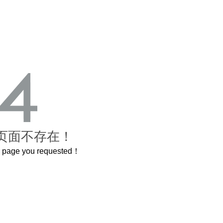
页面不存在！
he page you requested！
这个3.2米的长卷，还原了600岁的紫禁城