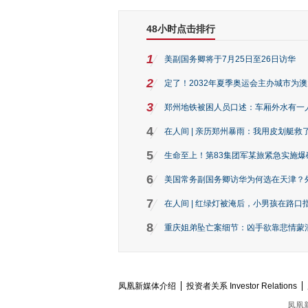
48小时点击排行
1
美副国务卿将于7月25日至26日访华
2
定了！2032年夏季奥运会主办城市为
3
郑州地铁被困人员口述：车厢外水有一
4
在人间 | 亲历郑州暴雨：我用皮划艇救
5
生命至上！第83集团军某旅紧急实施爆
6
美国常务副国务卿访华为何选在天津？
7
在人间 | 红绿灯被淹后，小男孩在路口指
8
重庆姐弟坠亡案细节：凶手欲靠悲情蒙混 
凤凰新媒体介绍
投资者关系 Investor Relations
凤凰