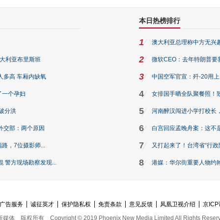
本日热榜排行
1
澳大利亚总理称中方无兴
2
澳大利亚布里斯班
微软CEO：去年特朗普要我们收
3
人多高 车厢内缺氧
中国空军官宣：歼-20用
4
了一个孕妇
女排国手晒全队聚餐照！
5
破分洪
河南醉汉闯进小学打校长，
6
外交部：两个原因
白宫回应孟晚舟案：这不
7
路，7位摄影师...
又打起来了！台湾省“行政院
8
警方现场勘察发现...
港媒：华尔街重要人物约翰·
广告服务
诚征英才
保护隐私权
免责条款
意见反馈
凤凰卫视介绍
京ICP
新媒体
版权所有
Copyright © 2019 Phoenix New Media Limited All Rights Reser