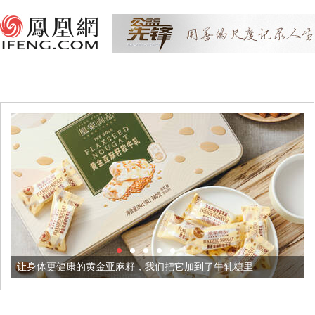
康的黄金亚麻籽，我们把它加到了牛轧糖里
被列入佛家七宝