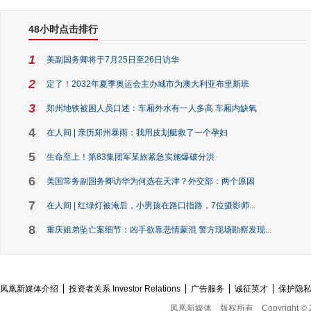
48小时点击排行
1
美副国务卿将于7月25日至26日访华
2
定了！2032年夏季奥运会主办城市为澳大利亚布里斯班
3
郑州地铁被困人员口述：车厢外水有一人多高 车厢内缺氧
4
在人间 | 亲历郑州暴雨：我用皮划艇救了一个孕妇
5
生命至上！第83集团军某旅紧急实施爆破分洪
6
美国常务副国务卿访华为何选在天津？外交部：两个原因
7
在人间 | 红绿灯被淹后，小男孩在路口指路，7位摄影师...
8
重庆姐弟坠亡案细节：凶手欲靠悲情蒙混 警方现场勘察发现...
凤凰新媒体介绍
投资者关系 Investor Relations
广告服务
诚征英才
保护隐
凤凰新媒体
版权所有
Copyright © 