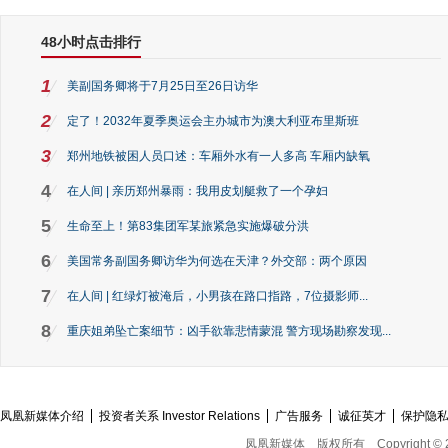
48小时点击排行
1
美副国务卿将于7月25日至26日访华
2
定了！2032年夏季奥运会主办城市为澳大利亚布里斯班
3
郑州地铁被困人员口述：车厢外水有一人多高 车厢内缺氧
4
在人间 | 亲历郑州暴雨：我用皮划艇救了一个孕妇
5
生命至上！第83集团军某旅紧急实施爆破分洪
6
美国常务副国务卿访华为何选在天津？外交部：两个原因
7
在人间 | 红绿灯被淹后，小男孩在路口指路，7位摄影师...
8
重庆姐弟坠亡案细节：凶手欲靠悲情蒙混 警方现场勘察发现...
凤凰新媒体介绍
投资者关系 Investor Relations
广告服务
诚征英才
保护隐
凤凰新媒体
版权所有
Copyright © 