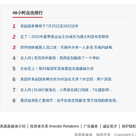
48小时点击排行
1
美副国务卿将于7月25日至26日访华
2
定了！2032年夏季奥运会主办城市为澳大利亚布里斯班
3
郑州地铁被困人员口述：车厢外水有一人多高 车厢内缺氧
4
在人间 | 亲历郑州暴雨：我用皮划艇救了一个孕妇
5
生命至上！第83集团军某旅紧急实施爆破分洪
6
美国常务副国务卿访华为何选在天津？外交部：两个原因
7
在人间 | 红绿灯被淹后，小男孩在路口指路，7位摄影师...
8
重庆姐弟坠亡案细节：凶手欲靠悲情蒙混 警方现场勘察发现...
凤凰新媒体介绍
投资者关系 Investor Relations
广告服务
诚征英才
保护隐
凤凰新媒体
版权所有
Copyright © 