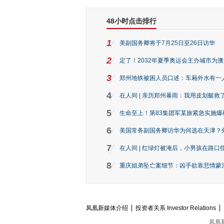
48小时点击排行
1
美副国务卿将于7月25日至26日访华
2
定了！2032年夏季奥运会主办城市为
3
郑州地铁被困人员口述：车厢外水有一
4
在人间 | 亲历郑州暴雨：我用皮划艇救
5
生命至上！第83集团军某旅紧急实施爆
6
美国常务副国务卿访华为何选在天津？
7
在人间 | 红绿灯被淹后，小男孩在路口指
8
重庆姐弟坠亡案细节：凶手欲靠悲情蒙混 
凤凰新媒体介绍
投资者关系 Investor Relations
凤凰