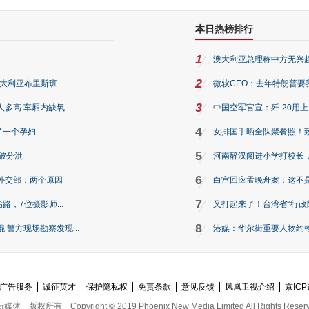
本日热榜排行
1
澳大利亚总理称中方无兴
2
澳大利亚布里斯班
微软CEO：去年特朗普要我们收
3
人多高 车厢内缺氧
中国空军官宣：歼-20用
4
了一个孕妇
女排国手晒全队聚餐照！
5
破分洪
河南醉汉闯进小学打校长，
6
外交部：两个原因
白宫回应孟晚舟案：这不
7
路，7位摄影师...
又打起来了！台湾省“行政院
8
警方现场勘察发现...
港媒：华尔街重要人物约翰·
广告服务
诚征英才
保护隐私权
免责条款
意见反馈
凤凰卫视介绍
京ICP
新媒体
版权所有
Copyright © 2019 Phoenix New Media Limited All Rights Reser