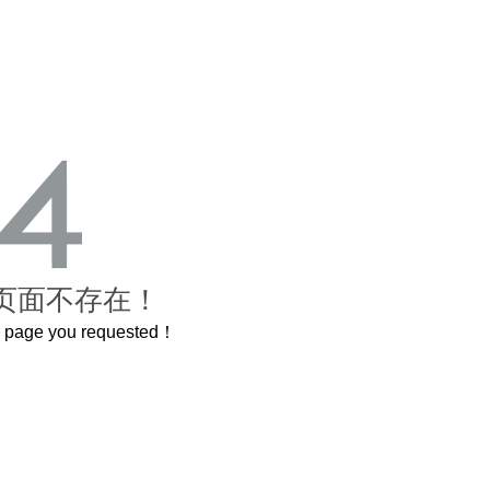
页面不存在！
he page you requested！
的紫禁城
曲奇届的“爱马仕”把你的爱封在罐子里