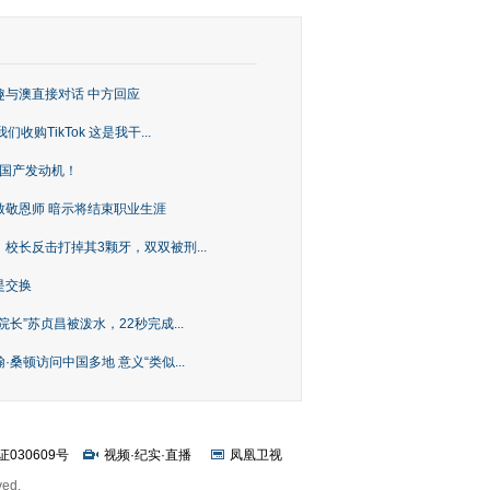
趣与澳直接对话 中方回应
购TikTok 这是我干...
上国产发动机！
致敬恩师 暗示将结束职业生涯
校长反击打掉其3颗牙，双双被刑...
是交换
长”苏贞昌被泼水，22秒完成...
桑顿访问中国多地 意义“类似...
证030609号
视频
·
纪实
·
直播
凤凰卫视
ved.