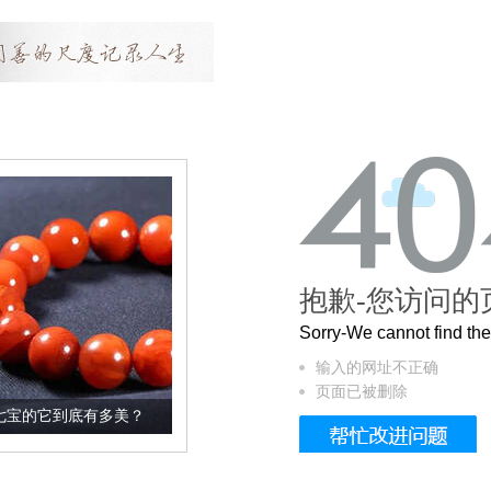
抱歉-您访问的
Sorry-We cannot find t
输入的网址不正确
页面已被删除
美？
这个3.2米的长卷，还原了600岁