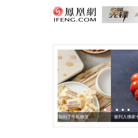
麻籽，我们把它加到了牛轧糖里
被列入佛家七宝的它到底有多