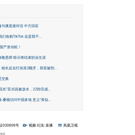
趣与澳直接对话 中方回应
购TikTok 这是我干...
上国产发动机！
致敬恩师 暗示将结束职业生涯
校长反击打掉其3颗牙，双双被刑...
是交换
长”苏贞昌被泼水，22秒完成...
桑顿访问中国多地 意义“类似...
证030609号
视频
·
纪实
·
直播
凤凰卫视
ved.