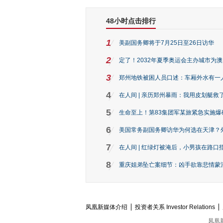
48小时点击排行
1
美副国务卿将于7月25日至26日访华
2
定了！2032年夏季奥运会主办城市为
3
郑州地铁被困人员口述：车厢外水有一
4
在人间 | 亲历郑州暴雨：我用皮划艇救
5
生命至上！第83集团军某旅紧急实施爆
6
美国常务副国务卿访华为何选在天津？
7
在人间 | 红绿灯被淹后，小男孩在路口指
8
重庆姐弟坠亡案细节：凶手欲靠悲情蒙混 
凤凰新媒体介绍
投资者关系 Investor Relations
凤凰