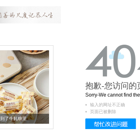
抱歉-您访问的
Sorry-We cannot find t
输入的网址不正确
页面已被删除
到了牛轧糖里
被列入佛家七宝的它到底有多美？