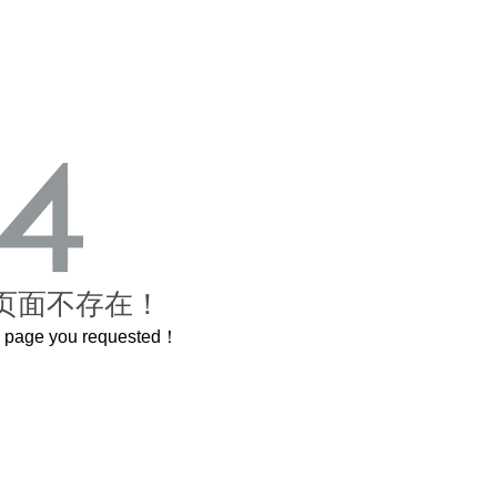
页面不存在！
he page you requested！
这个3.2米的长卷，还原了600岁的紫禁城