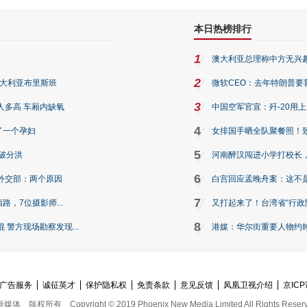
本日热榜排行
1
澳大利亚总理称中方无兴
2
澳大利亚布里斯班
微软CEO：去年特朗普要我们收
3
人多高 车厢内缺氧
中国空军官宣：歼-20用
4
了一个孕妇
女排国手晒全队聚餐照！
5
破分洪
河南醉汉闯进小学打校长，
6
外交部：两个原因
白宫回应孟晚舟案：这不
7
路，7位摄影师...
又打起来了！台湾省“行政院
8
警方现场勘察发现...
港媒：华尔街重要人物约翰·
广告服务
诚征英才
保护隐私权
免责条款
意见反馈
凤凰卫视介绍
京ICP
新媒体
版权所有
Copyright © 2019 Phoenix New Media Limited All Rights Reser