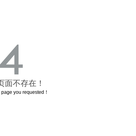
页面不存在！
he page you requested！
这个3.2米的长卷，还原了600岁的紫禁城