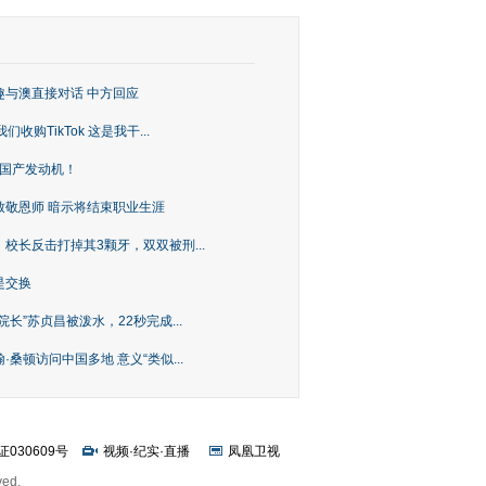
趣与澳直接对话 中方回应
购TikTok 这是我干...
上国产发动机！
致敬恩师 暗示将结束职业生涯
校长反击打掉其3颗牙，双双被刑...
是交换
长”苏贞昌被泼水，22秒完成...
桑顿访问中国多地 意义“类似...
证030609号
视频
·
纪实
·
直播
凤凰卫视
ved.