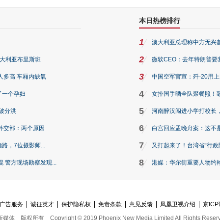
本日热榜排行
1
澳大利亚总理称中方无兴
2
澳大利亚布里斯班
微软CEO：去年特朗普要我们收
3
人多高 车厢内缺氧
中国空军官宣：歼-20用
4
了一个孕妇
女排国手晒全队聚餐照！
5
破分洪
河南醉汉闯进小学打校长，
6
外交部：两个原因
白宫回应孟晚舟案：这不
7
路，7位摄影师...
又打起来了！台湾省“行政院
8
警方现场勘察发现...
港媒：华尔街重要人物约翰·
广告服务
诚征英才
保护隐私权
免责条款
意见反馈
凤凰卫视介绍
京ICP
新媒体
版权所有
Copyright © 2019 Phoenix New Media Limited All Rights Reser