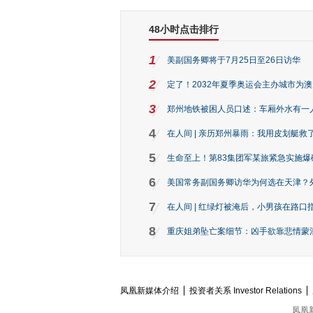
48小时点击排行
1
美副国务卿将于7月25日至26日访华
2
定了！2032年夏季奥运会主办城市为
3
郑州地铁被困人员口述：车厢外水有一
4
在人间 | 亲历郑州暴雨：我用皮划艇救
5
生命至上！第83集团军某旅紧急实施爆
6
美国常务副国务卿访华为何选在天津？
7
在人间 | 红绿灯被淹后，小男孩在路口指
8
重庆姐弟坠亡案细节：凶手欲靠悲情蒙混 
凤凰新媒体介绍
投资者关系 Investor Relations
凤凰