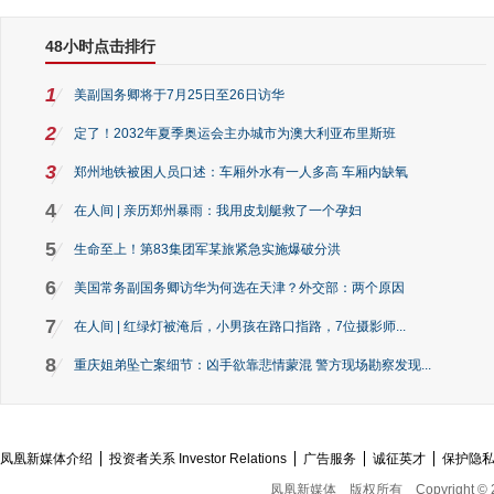
48小时点击排行
1
美副国务卿将于7月25日至26日访华
2
定了！2032年夏季奥运会主办城市为澳大利亚布里斯班
3
郑州地铁被困人员口述：车厢外水有一人多高 车厢内缺氧
4
在人间 | 亲历郑州暴雨：我用皮划艇救了一个孕妇
5
生命至上！第83集团军某旅紧急实施爆破分洪
6
美国常务副国务卿访华为何选在天津？外交部：两个原因
7
在人间 | 红绿灯被淹后，小男孩在路口指路，7位摄影师...
8
重庆姐弟坠亡案细节：凶手欲靠悲情蒙混 警方现场勘察发现...
凤凰新媒体介绍
投资者关系 Investor Relations
广告服务
诚征英才
保护隐
凤凰新媒体
版权所有
Copyright © 