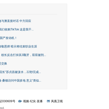
趣与澳直接对话 中方回应
购TikTok 这是我干...
上国产发动机！
致敬恩师 暗示将结束职业生涯
校长反击打掉其3颗牙，双双被刑...
是交换
长”苏贞昌被泼水，22秒完成...
桑顿访问中国多地 意义“类似...
证030609号
视频
·
纪实
·
直播
凤凰卫视
ved.