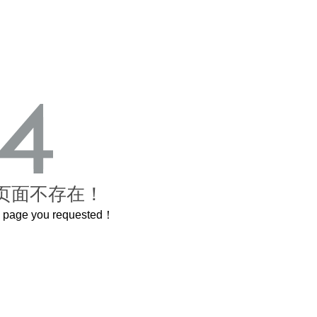
页面不存在！
he page you requested！
这个3.2米的长卷，还原了600岁的紫禁城