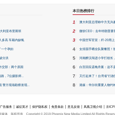
本日热榜排行
1
澳大利亚总理称中方无兴
2
澳大利亚布里斯班
微软CEO：去年特朗普要我们收
3
人多高 车厢内缺氧
中国空军官宣：歼-20用
4
了一个孕妇
女排国手晒全队聚餐照！
5
破分洪
河南醉汉闯进小学打校长，
6
外交部：两个原因
白宫回应孟晚舟案：这不
7
路，7位摄影师...
又打起来了！台湾省“行政院
8
警方现场勘察发现...
港媒：华尔街重要人物约翰·
广告服务
诚征英才
保护隐私权
免责条款
意见反馈
凤凰卫视介绍
京ICP
新媒体
版权所有
Copyright © 2019 Phoenix New Media Limited All Rights Reser