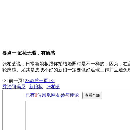
要点一:底妆无暇，有质感
张柏芝说，日常新娘妆跟你拍结婚照时是不一样的，因为，在
轮廓感。尤其是皮肤不好的新娘一定要做好遮瑕工作并且避免
<< 前一页
1
2
3
4
5
后一页 >>
乔治阿玛尼
新娘妆
张柏芝
已有
0
位凤凰网友参与评论