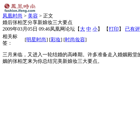
凤凰时尚
>
美容
> 正文
婚后张柏芝分享新娘妆三大要点
2009年03月05日 09:46
凤凰网论坛
【
大
中
小
】 【
打印
】
已有评
相关标
[
明星时尚
] [
彩妆
] [
时尚妆容
]
签：
三月来临，又进入一轮结婚的高峰期。许多准备走入婚姻殿堂
姻的张柏芝来为你总结完美新娘妆三大要点。