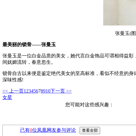
张曼玉(
最美丽的锁骨——张曼玉
张曼玉是一位白金品质的美女，她代言白金饰品可谓相得益彰
间妩媚流转，春意忽生。
锁骨自古以来便是鉴定绝代美女的至高标准，看似不经意的身
深味性感!
<< 上一页
1
2
3
4
5
6
7
8
9
10
下一页 >>
女星
您可能对这些感兴趣：
已有
0
位凤凰网友参与评论