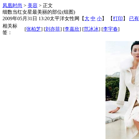
凤凰时尚
>
美容
> 正文
细数当红女星最美丽的部位(组图)
2009年05月31日 13:20
太平洋女性网
【
大
中
小
】 【
打印
】
已有
相关标
[
张柏芝
] [
刘亦菲
] [
李嘉欣
] [
范冰冰
] [
李宇春
]
签：