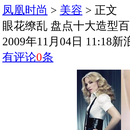
凤凰时尚
>
美容
> 正文
眼花缭乱 盘点十大造型百
2009年11月04日 11:18
新
有评论
0
条