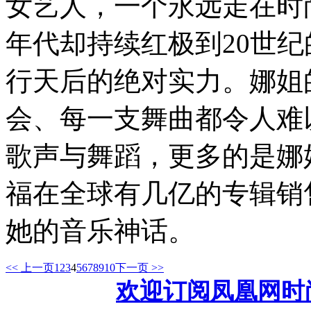
女艺人，一个永远走在时
年代却持续红极到20世
行天后的绝对实力。娜姐
会、每一支舞曲都令人难
歌声与舞蹈，更多的是娜
福在全球有几亿的专辑销
她的音乐神话。
<< 上一页
1
2
3
4
5
6
7
8
9
10
下一页 >>
欢迎订阅凤凰网时