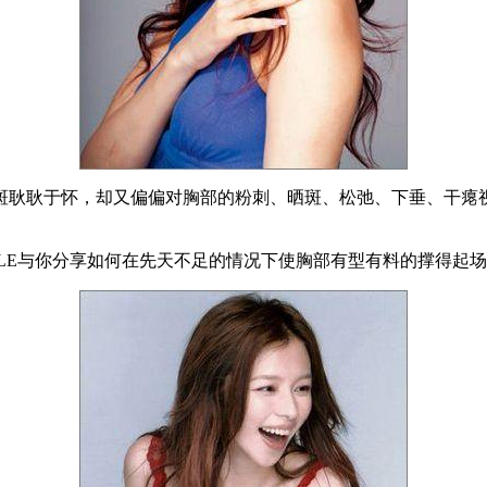
斑耿耿于怀，却又偏偏对胸部的粉刺、晒斑、松弛、下垂、干瘪
LE与你分享如何在先天不足的情况下使胸部有型有料的撑得起