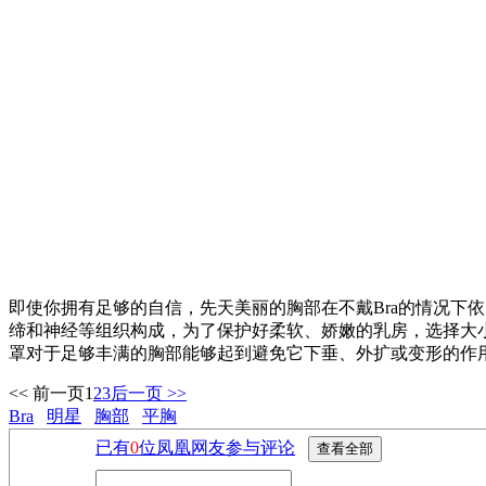
即使你拥有足够的自信，先天美丽的胸部在不戴Bra的情况下
缔和神经等组织构成，为了保护好柔软、娇嫩的乳房，选择大
罩对于足够丰满的胸部能够起到避免它下垂、外扩或变形的作
<< 前一页
1
2
3
后一页 >>
Bra
明星
胸部
平胸
已有
0
位凤凰网友参与评论