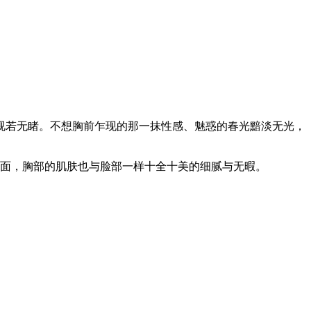
视若无睹。不想胸前乍现的那一抹性感、魅惑的春光黯淡无光，
场面，胸部的肌肤也与脸部一样十全十美的细腻与无暇。