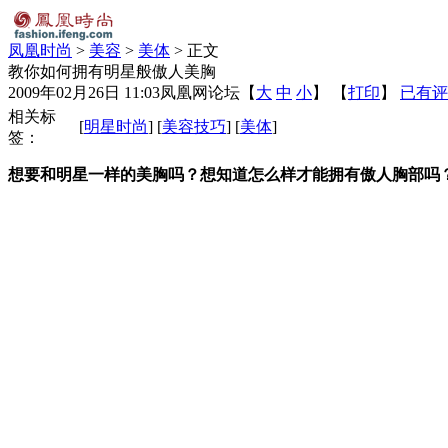
凤凰时尚
>
美容
>
美体
> 正文
教你如何拥有明星般傲人美胸
2009年02月26日 11:03
凤凰网论坛
【
大
中
小
】 【
打印
】
已有评
相关标
[
明星时尚
] [
美容技巧
] [
美体
]
签：
想要和明星一样的美胸吗？想知道怎么样才能拥有傲人胸部吗