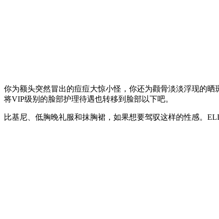
你为额头突然冒出的痘痘大惊小怪，你还为颧骨淡淡浮现的晒
将VIP级别的脸部护理待遇也转移到脸部以下吧。
比基尼、低胸晚礼服和抹胸裙，如果想要驾驭这样的性感。EL