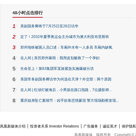
48小时点击排行
1
美副国务卿将于7月25日至26日访华
2
定了！2032年夏季奥运会主办城市为澳大利亚布里斯班
3
郑州地铁被困人员口述：车厢外水有一人多高 车厢内缺氧
4
在人间 | 亲历郑州暴雨：我用皮划艇救了一个孕妇
5
生命至上！第83集团军某旅紧急实施爆破分洪
6
美国常务副国务卿访华为何选在天津？外交部：两个原因
7
在人间 | 红绿灯被淹后，小男孩在路口指路，7位摄影师...
8
重庆姐弟坠亡案细节：凶手欲靠悲情蒙混 警方现场勘察发现...
凤凰新媒体介绍
投资者关系 Investor Relations
广告服务
诚征英才
保护隐
凤凰新媒体
版权所有
Copyright © 