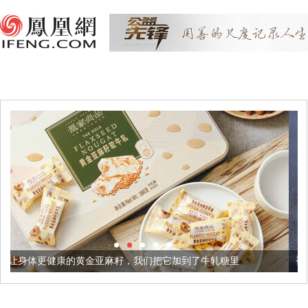
金亚麻籽，我们把它加到了牛轧糖里
被列入佛家七宝的它到