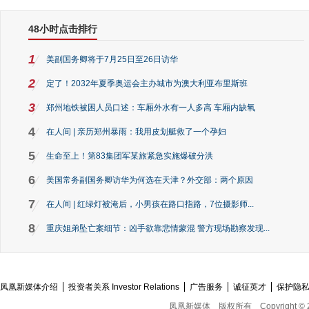
48小时点击排行
1
美副国务卿将于7月25日至26日访华
2
定了！2032年夏季奥运会主办城市为澳大利亚布里斯班
3
郑州地铁被困人员口述：车厢外水有一人多高 车厢内缺氧
4
在人间 | 亲历郑州暴雨：我用皮划艇救了一个孕妇
5
生命至上！第83集团军某旅紧急实施爆破分洪
6
美国常务副国务卿访华为何选在天津？外交部：两个原因
7
在人间 | 红绿灯被淹后，小男孩在路口指路，7位摄影师...
8
重庆姐弟坠亡案细节：凶手欲靠悲情蒙混 警方现场勘察发现...
凤凰新媒体介绍
投资者关系 Investor Relations
广告服务
诚征英才
保护隐
凤凰新媒体
版权所有
Copyright © 