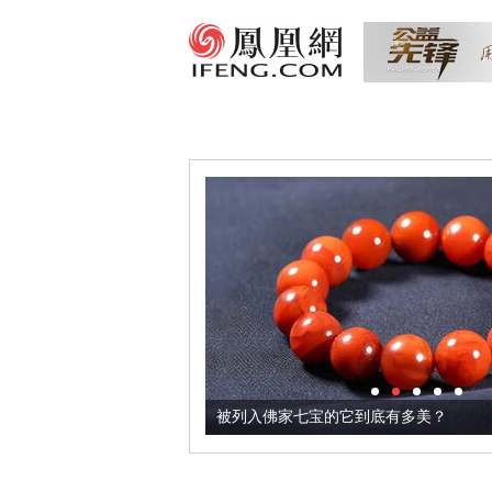
把它加到了牛轧糖里
被列入佛家七宝的它到底有多美？