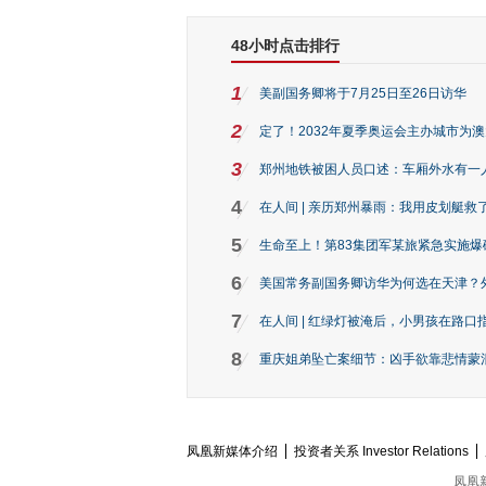
48小时点击排行
1
美副国务卿将于7月25日至26日访华
2
定了！2032年夏季奥运会主办城市为
3
郑州地铁被困人员口述：车厢外水有一
4
在人间 | 亲历郑州暴雨：我用皮划艇救
5
生命至上！第83集团军某旅紧急实施爆
6
美国常务副国务卿访华为何选在天津？
7
在人间 | 红绿灯被淹后，小男孩在路口指
8
重庆姐弟坠亡案细节：凶手欲靠悲情蒙混 
凤凰新媒体介绍
投资者关系 Investor Relations
凤凰