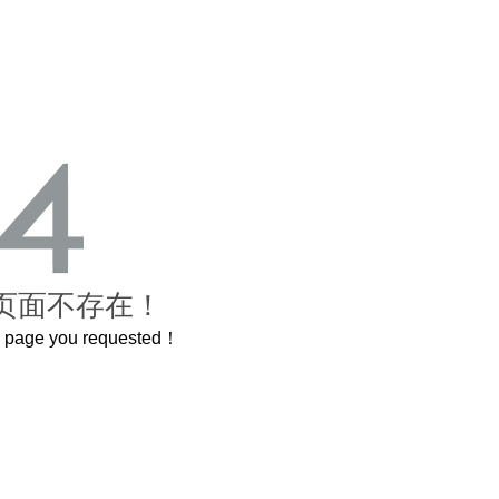
页面不存在！
he page you requested！
曲奇届的“爱马仕”把你的爱封在罐子里送给TA