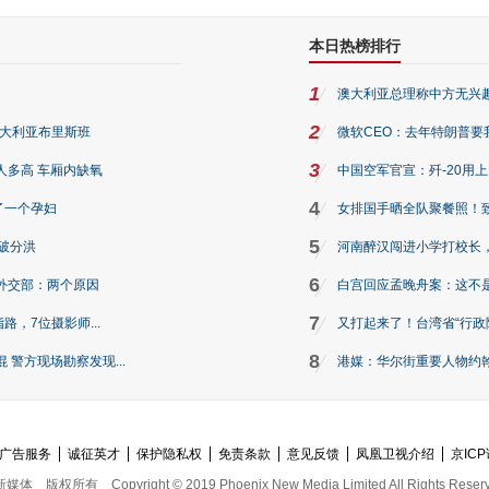
本日热榜排行
1
澳大利亚总理称中方无兴
2
澳大利亚布里斯班
微软CEO：去年特朗普要我们收
3
人多高 车厢内缺氧
中国空军官宣：歼-20用
4
了一个孕妇
女排国手晒全队聚餐照！
5
破分洪
河南醉汉闯进小学打校长，
6
外交部：两个原因
白宫回应孟晚舟案：这不
7
路，7位摄影师...
又打起来了！台湾省“行政院
8
警方现场勘察发现...
港媒：华尔街重要人物约翰·
广告服务
诚征英才
保护隐私权
免责条款
意见反馈
凤凰卫视介绍
京ICP
新媒体
版权所有
Copyright © 2019 Phoenix New Media Limited All Rights Reser