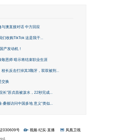
趣与澳直接对话 中方回应
购TikTok 这是我干...
上国产发动机！
致敬恩师 暗示将结束职业生涯
校长反击打掉其3颗牙，双双被刑...
是交换
长”苏贞昌被泼水，22秒完成...
桑顿访问中国多地 意义“类似...
证030609号
视频
·
纪实
·
直播
凤凰卫视
ved.