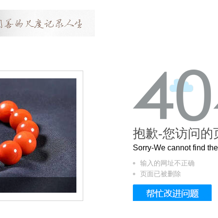
抱歉-您访问的
Sorry-We cannot find t
输入的网址不正确
页面已被删除
这个3.2米的长卷，还原了600岁的紫禁城