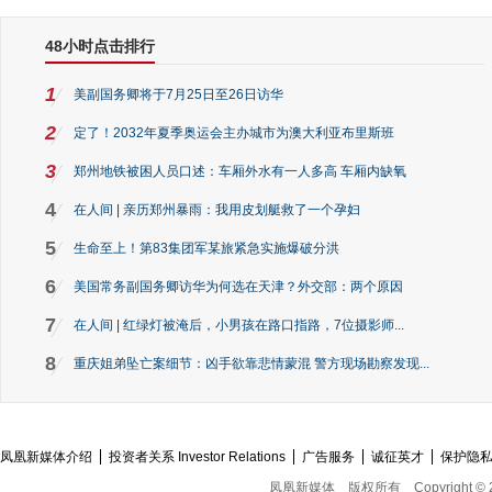
48小时点击排行
1
美副国务卿将于7月25日至26日访华
2
定了！2032年夏季奥运会主办城市为澳大利亚布里斯班
3
郑州地铁被困人员口述：车厢外水有一人多高 车厢内缺氧
4
在人间 | 亲历郑州暴雨：我用皮划艇救了一个孕妇
5
生命至上！第83集团军某旅紧急实施爆破分洪
6
美国常务副国务卿访华为何选在天津？外交部：两个原因
7
在人间 | 红绿灯被淹后，小男孩在路口指路，7位摄影师...
8
重庆姐弟坠亡案细节：凶手欲靠悲情蒙混 警方现场勘察发现...
凤凰新媒体介绍
投资者关系 Investor Relations
广告服务
诚征英才
保护隐
凤凰新媒体
版权所有
Copyright © 