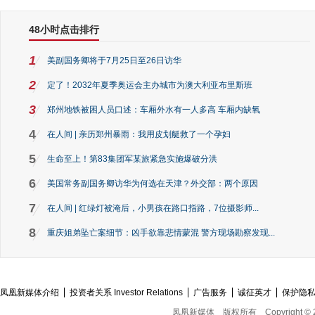
48小时点击排行
1
美副国务卿将于7月25日至26日访华
2
定了！2032年夏季奥运会主办城市为澳大利亚布里斯班
3
郑州地铁被困人员口述：车厢外水有一人多高 车厢内缺氧
4
在人间 | 亲历郑州暴雨：我用皮划艇救了一个孕妇
5
生命至上！第83集团军某旅紧急实施爆破分洪
6
美国常务副国务卿访华为何选在天津？外交部：两个原因
7
在人间 | 红绿灯被淹后，小男孩在路口指路，7位摄影师...
8
重庆姐弟坠亡案细节：凶手欲靠悲情蒙混 警方现场勘察发现...
凤凰新媒体介绍
投资者关系 Investor Relations
广告服务
诚征英才
保护隐
凤凰新媒体
版权所有
Copyright © 