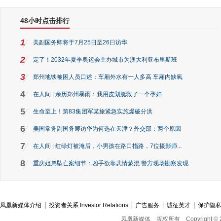
48小时点击排行
1
美副国务卿将于7月25日至26日访华
2
定了！2032年夏季奥运会主办城市为澳大利亚布里斯班
3
郑州地铁被困人员口述：车厢外水有一人多高 车厢内缺氧
4
在人间 | 亲历郑州暴雨：我用皮划艇救了一个孕妇
5
生命至上！第83集团军某旅紧急实施爆破分洪
6
美国常务副国务卿访华为何选在天津？外交部：两个原因
7
在人间 | 红绿灯被淹后，小男孩在路口指路，7位摄影师...
8
重庆姐弟坠亡案细节：凶手欲靠悲情蒙混 警方现场勘察发现...
凤凰新媒体介绍
投资者关系 Investor Relations
广告服务
诚征英才
保护隐
凤凰新媒体
版权所有
Copyright © 