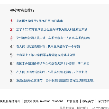
48小时点击排行
1
美副国务卿将于7月25日至26日访华
2
定了！2032年夏季奥运会主办城市为澳大利亚布里斯班
3
郑州地铁被困人员口述：车厢外水有一人多高 车厢内缺氧
4
在人间 | 亲历郑州暴雨：我用皮划艇救了一个孕妇
5
生命至上！第83集团军某旅紧急实施爆破分洪
6
美国常务副国务卿访华为何选在天津？外交部：两个原因
7
在人间 | 红绿灯被淹后，小男孩在路口指路，7位摄影师...
8
重庆姐弟坠亡案细节：凶手欲靠悲情蒙混 警方现场勘察发现...
凤凰新媒体介绍
投资者关系 Investor Relations
广告服务
诚征英才
保护隐
凤凰新媒体
版权所有
Copyright © 