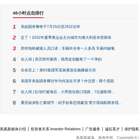
48小时点击排行
1
美副国务卿将于7月25日至26日访华
2
定了！2032年夏季奥运会主办城市为澳大利亚布里斯班
3
郑州地铁被困人员口述：车厢外水有一人多高 车厢内缺氧
4
在人间 | 亲历郑州暴雨：我用皮划艇救了一个孕妇
5
生命至上！第83集团军某旅紧急实施爆破分洪
6
美国常务副国务卿访华为何选在天津？外交部：两个原因
7
在人间 | 红绿灯被淹后，小男孩在路口指路，7位摄影师...
8
重庆姐弟坠亡案细节：凶手欲靠悲情蒙混 警方现场勘察发现...
凤凰新媒体介绍
投资者关系 Investor Relations
广告服务
诚征英才
保护隐
凤凰新媒体
版权所有
Copyright © 