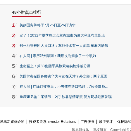
48小时点击排行
1
美副国务卿将于7月25日至26日访华
2
定了！2032年夏季奥运会主办城市为澳大利亚布里斯班
3
郑州地铁被困人员口述：车厢外水有一人多高 车厢内缺氧
4
在人间 | 亲历郑州暴雨：我用皮划艇救了一个孕妇
5
生命至上！第83集团军某旅紧急实施爆破分洪
6
美国常务副国务卿访华为何选在天津？外交部：两个原因
7
在人间 | 红绿灯被淹后，小男孩在路口指路，7位摄影师...
8
重庆姐弟坠亡案细节：凶手欲靠悲情蒙混 警方现场勘察发现...
凤凰新媒体介绍
投资者关系 Investor Relations
广告服务
诚征英才
保护隐
凤凰新媒体
版权所有
Copyright © 