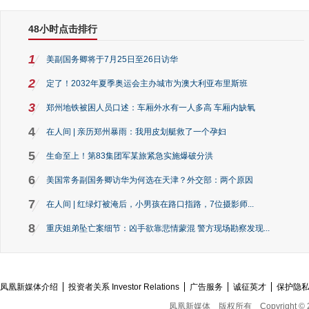
48小时点击排行
1
美副国务卿将于7月25日至26日访华
2
定了！2032年夏季奥运会主办城市为澳大利亚布里斯班
3
郑州地铁被困人员口述：车厢外水有一人多高 车厢内缺氧
4
在人间 | 亲历郑州暴雨：我用皮划艇救了一个孕妇
5
生命至上！第83集团军某旅紧急实施爆破分洪
6
美国常务副国务卿访华为何选在天津？外交部：两个原因
7
在人间 | 红绿灯被淹后，小男孩在路口指路，7位摄影师...
8
重庆姐弟坠亡案细节：凶手欲靠悲情蒙混 警方现场勘察发现...
凤凰新媒体介绍
投资者关系 Investor Relations
广告服务
诚征英才
保护隐
凤凰新媒体
版权所有
Copyright © 