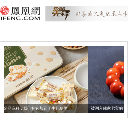
加到了牛轧糖里
被列入佛家七宝的它到底有多美？