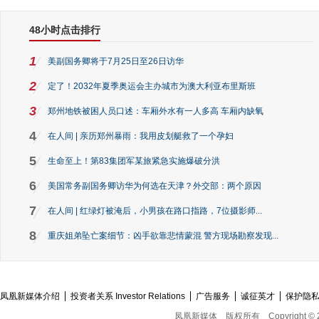
48小时点击排行
1
美副国务卿将于7月25日至26日访华
2
定了！2032年夏季奥运会主办城市为澳大利亚布里斯班
3
郑州地铁被困人员口述：车厢外水有一人多高 车厢内缺氧
4
在人间 | 亲历郑州暴雨：我用皮划艇救了一个孕妇
5
生命至上！第83集团军某旅紧急实施爆破分洪
6
美国常务副国务卿访华为何选在天津？外交部：两个原因
7
在人间 | 红绿灯被淹后，小男孩在路口指路，7位摄影师...
8
重庆姐弟坠亡案细节：凶手欲靠悲情蒙混 警方现场勘察发现...
凤凰新媒体介绍
投资者关系 Investor Relations
广告服务
诚征英才
保护隐
凤凰新媒体
版权所有
Copyright © 