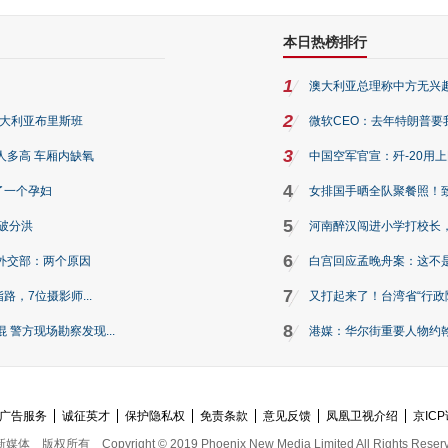
本日热榜排行
1
澳大利亚总理称中方无兴
2
澳大利亚布里斯班
微软CEO：去年特朗普要我们收
3
人多高 车厢内缺氧
中国空军官宣：歼-20用
4
了一个孕妇
女排国手晒全队聚餐照！
5
破分洪
河南醉汉闯进小学打校长，
6
外交部：两个原因
白宫回应孟晚舟案：这不
7
路，7位摄影师...
又打起来了！台湾省“行政院
8
警方现场勘察发现...
港媒：华尔街重要人物约翰·
广告服务
诚征英才
保护隐私权
免责条款
意见反馈
凤凰卫视介绍
京ICP
新媒体
版权所有
Copyright © 2019 Phoenix New Media Limited All Rights Reser