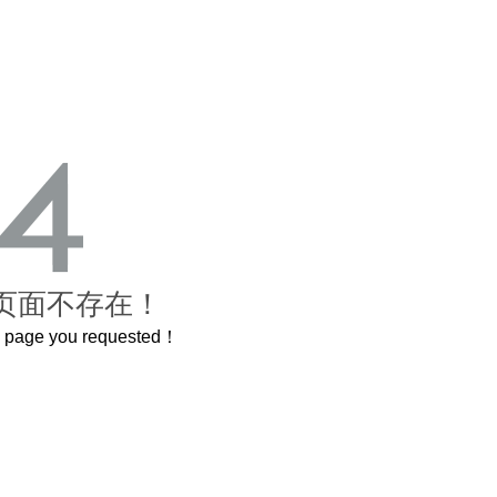
页面不存在！
he page you requested！
这个3.2米的长卷，还原了600岁的紫禁城