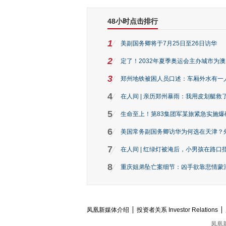
48小时点击排行
1
美副国务卿将于7月25日至26日访华
2
定了！2032年夏季奥运会主办城市为
3
郑州地铁被困人员口述：车厢外水有一
4
在人间 | 亲历郑州暴雨：我用皮划艇救
5
生命至上！第83集团军某旅紧急实施爆
6
美国常务副国务卿访华为何选在天津？
7
在人间 | 红绿灯被淹后，小男孩在路口指
8
重庆姐弟坠亡案细节：凶手欲靠悲情蒙混 
凤凰新媒体介绍
投资者关系 Investor Relations
凤凰