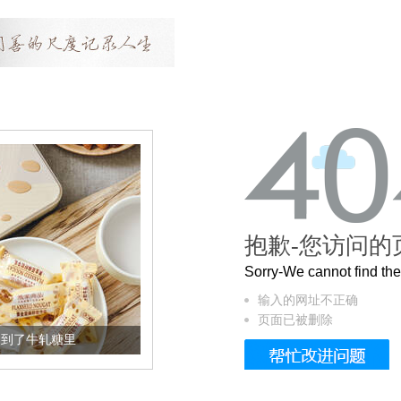
抱歉-您访问的
Sorry-We cannot find t
输入的网址不正确
页面已被删除
到了牛轧糖里
被列入佛家七宝的它到底有多美？