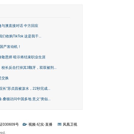
趣与澳直接对话 中方回应
购TikTok 这是我干...
上国产发动机！
致敬恩师 暗示将结束职业生涯
校长反击打掉其3颗牙，双双被刑...
是交换
长”苏贞昌被泼水，22秒完成...
桑顿访问中国多地 意义“类似...
证030609号
视频
·
纪实
·
直播
凤凰卫视
ved.