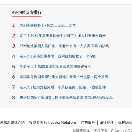
48小时点击排行
1
美副国务卿将于7月25日至26日访华
2
定了！2032年夏季奥运会主办城市为澳大利亚布里斯班
3
郑州地铁被困人员口述：车厢外水有一人多高 车厢内缺氧
4
在人间 | 亲历郑州暴雨：我用皮划艇救了一个孕妇
5
生命至上！第83集团军某旅紧急实施爆破分洪
6
美国常务副国务卿访华为何选在天津？外交部：两个原因
7
在人间 | 红绿灯被淹后，小男孩在路口指路，7位摄影师...
8
重庆姐弟坠亡案细节：凶手欲靠悲情蒙混 警方现场勘察发现...
凤凰新媒体介绍
投资者关系 Investor Relations
广告服务
诚征英才
保护隐
凤凰新媒体
版权所有
Copyright © 